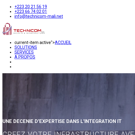
+223 20 21 56 19
+223 66 74 02 01
info@technicom-mali.net
current-item active">
ACCUEIL
SOLUTIONS
SERVICES
A PROPOS
UNE DECENIE D'EXPERTISE DANS L'INTEGRATION IT
CREEZ VOTRE INFRASTRUCTURE AV