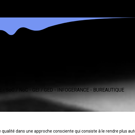
n de solutions et de fourniture de servi
- SoC / NoC - GEI / GED - INFOGERANCE - BUREAUTIQUE
de qualité dans une approche consciente qui consiste à le rendre plus aut