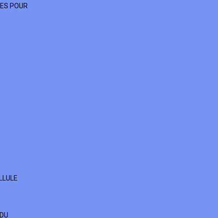
CES POUR
LLULE
 DU