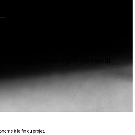
ces informatiques à grande valeur
onome à la fin du projet.